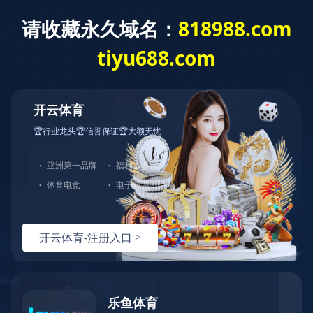
中文
ENGLISH
版
NYLON SERIES
Products