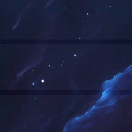
服务产业龙头企业