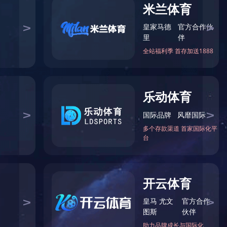
塑钢系列
特殊拉片系列
特殊拉链系列
特殊产品视频展示