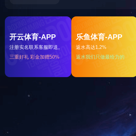
3F-N-112
用途：
材质：
颜色：