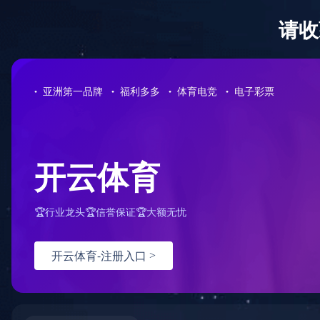
首页
关于我们
企业文化
新闻中心
产