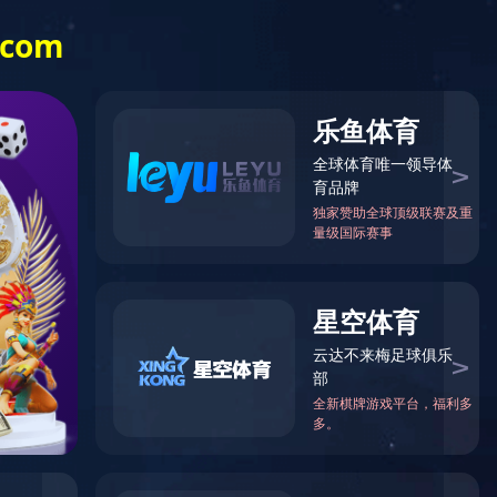
招聘
开云中国-开云（中国）
中文版
ENGLISH
口