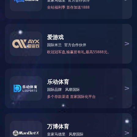
镶边硅胶片