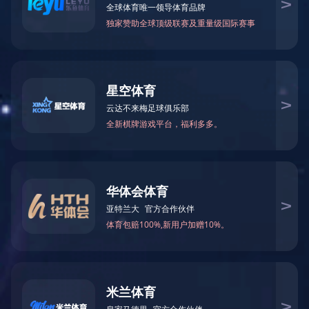
轨道圆球滑动片
渐变喷塑弹簧片