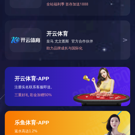
求生口哨绳扣拉头
急救药盒绳扣拉链