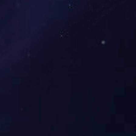
时间沙漏注塑片
仿生设计—"蝉"